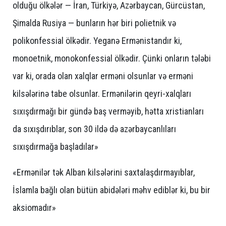
olduğu ölkələr — İran, Türkiyə, Azərbaycan, Gürcüstan,
Şimalda Rusiya — bunların hər biri polietnik və
polikonfessial ölkədir. Yeganə Ermənistandır ki,
monoetnik, monokonfessial ölkədir. Çünki onların tələbi
var ki, orada olan xalqlar erməni olsunlar və erməni
kilsələrinə tabe olsunlar. Ermənilərin qeyri-xalqları
sıxışdırmağı bir gündə baş verməyib, hətta xristianları
da sıxışdırıblar, son 30 ildə də azərbaycanlıları
sıxışdırmağa başladılar»
«Ermənilər tək Alban kilsələrini saxtalaşdırmayıblar,
İslamla bağlı olan bütün abidələri məhv ediblər ki, bu bir
aksiomadır»