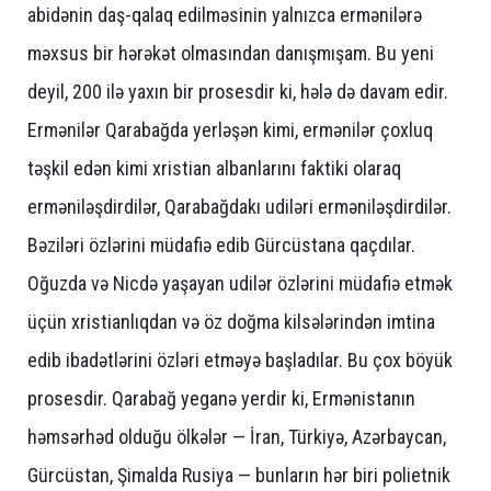
abidənin daş-qalaq edilməsinin yalnızca ermənilərə
məxsus bir hərəkət olmasından danışmışam. Bu yeni
deyil, 200 ilə yaxın bir prosesdir ki, hələ də davam edir.
Ermənilər Qarabağda yerləşən kimi, ermənilər çoxluq
təşkil edən kimi xristian albanlarını faktiki olaraq
erməniləşdirdilər, Qarabağdakı udiləri erməniləşdirdilər.
Bəziləri özlərini müdafiə edib Gürcüstana qaçdılar.
Oğuzda və Nicdə yaşayan udilər özlərini müdafiə etmək
üçün xristianlıqdan və öz doğma kilsələrindən imtina
edib ibadətlərini özləri etməyə başladılar. Bu çox böyük
prosesdir. Qarabağ yeganə yerdir ki, Ermənistanın
həmsərhəd olduğu ölkələr — İran, Türkiyə, Azərbaycan,
Gürcüstan, Şimalda Rusiya — bunların hər biri polietnik