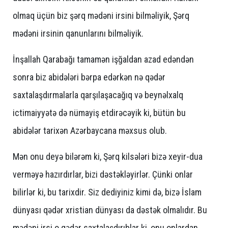
olmaq üçün biz şərq mədəni irsini bilməliyik, Şərq
mədəni irsinin qanunlarını bilməliyik.
İnşallah Qarabağı tamamən işğaldan azad edəndən
sonra biz abidələri bərpa edərkən nə qədər
saxtalaşdırmalarla qarşılaşacağıq və beynəlxalq
ictimaiyyətə də nümayiş etdirəcəyik ki, bütün bu
abidələr tarixən Azərbaycana məxsus olub.
Mən onu deyə bilərəm ki, Şərq kilsələri bizə xeyir-dua
verməyə hazırdırlar, bizi dəstəkləyirlər. Çünki onlar
bilirlər ki, bu tarixdir. Siz dediyiniz kimi də, bizə İslam
dünyası qədər xristian dünyası da dəstək olmalıdır. Bu
mədəni irsi o qədər saxtalaşdırıblar ki, onu onlardan