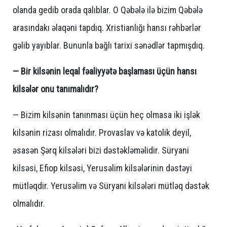
olanda gedib orada qalıblar. O Qəbələ ilə bizim Qəbələ
arasındakı əlaqəni tapdıq. Xristianlığı hansı rəhbərlər
gəlib yayıblar. Bununla bağlı tarixi sənədlər tapmışdıq.
— Bir kilsənin leqal fəaliyyətə başlaması üçün hansı
kilsələr onu tanımalıdır?
— Bizim kilsənin tanınması üçün heç olmasa iki işlək
kilsənin rizası olmalıdır. Provaslav və katolik deyil,
əsasən Şərq kilsələri bizi dəstəkləməlidir. Süryani
kilsəsi, Efiop kilsəsi, Yerusəlim kilsələrinin dəstəyi
mütləqdir. Yerusəlim və Süryani kilsələri mütləq dəstək
olmalıdır.