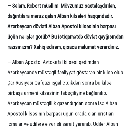
— Salam, Robert müəllim. Mövzumuz saxtalaşdırılan,
dağıntılara məruz qalan Alban kilsələri haqqındadır.
Azərbaycan dövləti Alban Apostol kilsəsinin bərpası
üçün nə işlər görüb? Bu istiqamətdə dövlət qayğısından
razısınızmı? Xahiş edirəm, qısaca məlumat verərdiniz.
— Alban Apostol Avtokefal kilsəsi qədimdən
Azərbaycanda müstəqil fəaliyyət göstərən bir kilsə olub.
Çar Rusiyası Qafqazı işğal etdikdən sonra bu kilsə
birbaşa erməni kilsəsinin tabeçiliyinə bağlanılıb.
Azərbaycan müstəqillik qazandıqdan sonra isə Alban
Apostol kilsəsinin bərpası üçün orada olan xristian
icmalar və udilərə əlverişli şərait yaranıb. Udilər Alban