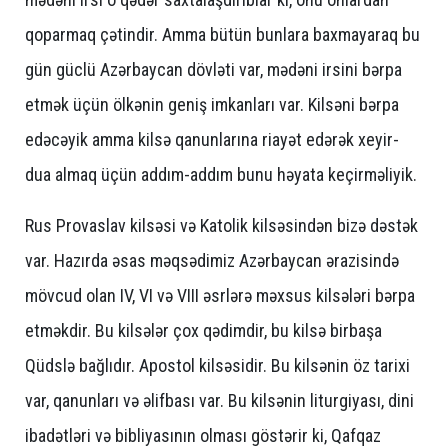
qoparmaq çətindir. Amma bütün bunlara baxmayaraq bu
gün güclü Azərbaycan dövləti var, mədəni irsini bərpa
etmək üçün ölkənin geniş imkanları var. Kilsəni bərpa
edəcəyik amma kilsə qanunlarına riayət edərək xeyir-
dua almaq üçün addım-addım bunu həyata keçirməliyik.
Rus Provaslav kilsəsi və Katolik kilsəsindən bizə dəstək
var. Hazırda əsas məqsədimiz Azərbaycan ərazisində
mövcud olan IV, VI və VIII əsrlərə məxsus kilsələri bərpa
etməkdir. Bu kilsələr çox qədimdir, bu kilsə birbaşa
Qüdslə bağlıdır. Apostol kilsəsidir. Bu kilsənin öz tarixi
var, qanunları və əlifbası var. Bu kilsənin liturgiyası, dini
ibadətləri və bibliyasının olması göstərir ki, Qafqaz