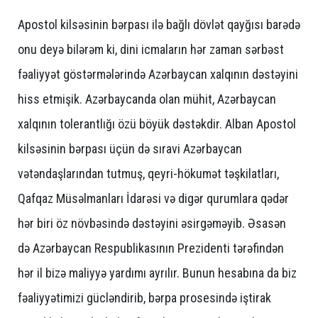
Apostol kilsəsinin bərpası ilə bağlı dövlət qayğısı barədə
onu deyə bilərəm ki, dini icmaların hər zaman sərbəst
fəaliyyət göstərmələrində Azərbaycan xalqının dəstəyini
hiss etmişik. Azərbaycanda olan mühit, Azərbaycan
xalqının tolerantlığı özü böyük dəstəkdir. Alban Apostol
kilsəsinin bərpası üçün də sıravi Azərbaycan
vətəndaşlarından tutmuş, qeyri-hökumət təşkilatları,
Qafqaz Müsəlmanları İdarəsi və digər qurumlara qədər
hər biri öz növbəsində dəstəyini əsirgəməyib. Əsasən
də Azərbaycan Respublikasının Prezidenti tərəfindən
hər il bizə maliyyə yardımı ayrılır. Bunun hesabına da biz
fəaliyyətimizi gücləndirib, bərpa prosesində iştirak