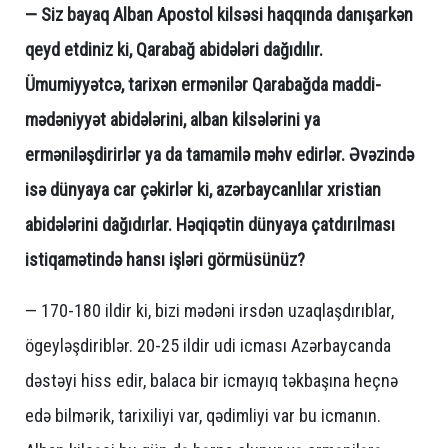
— Siz bayaq Alban Apostol kilsəsi haqqında danışarkən
qeyd etdiniz ki, Qarabağ abidələri dağıdılır.
Ümumiyyətcə, tarixən ermənilər Qarabağda maddi-
mədəniyyət abidələrini, alban kilsələrini ya
erməniləşdirirlər ya da tamamilə məhv edirlər. Əvəzində
isə dünyaya car çəkirlər ki, azərbaycanlılar xristian
abidələrini dağıdırlar. Həqiqətin dünyaya çatdırılması
istiqamətində hansı işləri görmüsünüz?
— 170-180 ildir ki, bizi mədəni irsdən uzaqlaşdırıblar,
ögeyləşdiriblər. 20-25 ildir udi icması Azərbaycanda
dəstəyi hiss edir, balaca bir icmayıq təkbaşına heçnə
edə bilmərik, tarixiliyi var, qədimliyi var bu icmanın.