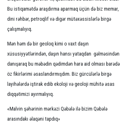
Bu istiqamətdə araşdırma aparmaq üçün də biz memar,
dini rəhbər, petroqlif və digər mütəxəssislərlə birgə
çalışmalıyıq.
Mən həm də bir geoloq kimi o vaxt daşın
xüsusiyyətlərindən, daşın hansı yataqdan gəlməsindən
danışaraq bu məbədin qədimdən hara aid olması barədə
öz fikirlərimi əsaslandırmışdım. Biz gürcülərlə birgə
layihələrdə iştirak edib ekoloji və geoloji mühitə əsas
diqqətimizi ayırmalıyıq.
«Malvin şəhərinin mərkəzi Qəbələ ilə bizim Qəbələ
arasındakı əlaqəni tapdıq»