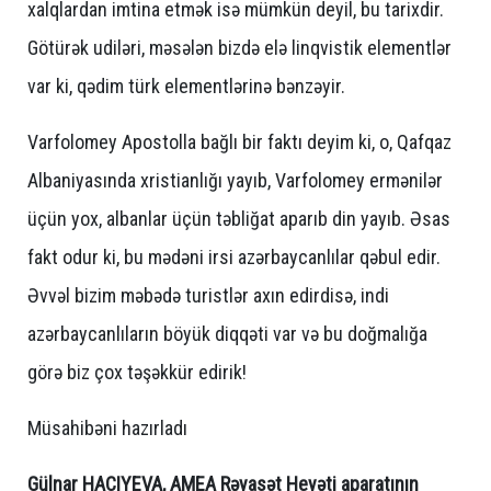
xalqlardan imtina etmək isə mümkün deyil, bu tarixdir.
Götürək udiləri, məsələn bizdə elə linqvistik elementlər
var ki, qədim türk elementlərinə bənzəyir.
Varfolomey Apostolla bağlı bir faktı deyim ki, o, Qafqaz
Albaniyasında xristianlığı yayıb, Varfolomey ermənilər
üçün yox, albanlar üçün təbliğat aparıb din yayıb. Əsas
fakt odur ki, bu mədəni irsi azərbaycanlılar qəbul edir.
Əvvəl bizim məbədə turistlər axın edirdisə, indi
azərbaycanlıların böyük diqqəti var və bu doğmalığa
görə biz çox təşəkkür edirik!
Müsahibəni hazırladı
Gülnar HACIYEVA, AMEA Rəyasət Heyəti aparatının