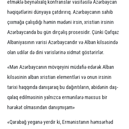
etməklə beynəlxalq konfranslar vasitəsilə Azərbaycan
həqiqətlərini dünyaya çatdırırıq. Azərbaycanın sahib
çıxmağa çalışdığı həmin mədəni irsin, xristian irsinin
Azərbaycanda bu gün dirçəliş prosesidir. Çünki Qafqaz
Albaniyasının varisi Azərbaycandır və Alban kilsəsində
olan udilər də dini varislərinə xidmət göstərirlər.
«Mən Azərbaycanın mövqeyini müdafiə edərək Alban
kilsəsinin alban xristian elementləri və onun irsinin
tarixi haqqında danışaraq bu dağıntıların, abidənin daş-
qalaq edilməsinin yalnızca ermənilərə məxsus bir
hərəkət olmasından danışmışam»
«Qarabağ yeganə yerdir ki, Ermənistanın həmsərhəd