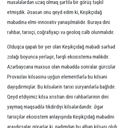
məsələlərdən uzaq olmaq şərtilə bir görüş təşkil
etmişdik. Əsasən onu qeyd edim ki, Keşikçidağ
məbədinə elmi-innovativ yanaşılmalıdır. Buraya dini
rəhbər, tarixçi, coğrafiyaçı və geoloq cəlb olunmalıdır.
Olduqca qapalı bir yer olan Keşikçidağ məbədi sərhəd
zolağı boyunca yerləşir, fərqli ekosistemə malikdir.
Azərbaycana məxsus olan məbəddə sonralar gürcülər
Provaslav kilsəsinə uyğun elementlərlə bu kilsəni
dəyişdirmişlər. Bu kilsələrin tarixi süryanilərlə bağlıdır.
Qeyd etdiyimiz kilsə xristian dini rəhbərlərinin dini
yaymaq məqsədilə tikdirdiyi kilsələrdəndir. Əgər
tarixçilər ekosistem anlayışında Keşikçidağ məbədini
araşdırsalar görərlər ki, qədimdən bu alban kilsəsi olub.