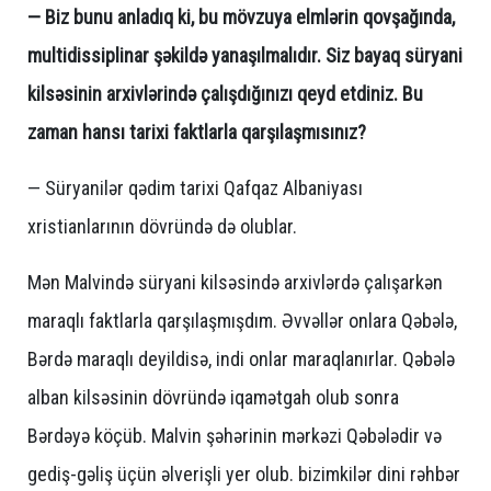
— Biz bunu anladıq ki, bu mövzuya elmlərin qovşağında,
multidissiplinar şəkildə yanaşılmalıdır. Siz bayaq süryani
kilsəsinin arxivlərində çalışdığınızı qeyd etdiniz. Bu
zaman hansı tarixi faktlarla qarşılaşmısınız?
— Süryanilər qədim tarixi Qafqaz Albaniyası
xristianlarının dövründə də olublar.
Mən Malvində süryani kilsəsində arxivlərdə çalışarkən
maraqlı faktlarla qarşılaşmışdım. Əvvəllər onlara Qəbələ,
Bərdə maraqlı deyildisə, indi onlar maraqlanırlar. Qəbələ
alban kilsəsinin dövründə iqamətgah olub sonra
Bərdəyə köçüb. Malvin şəhərinin mərkəzi Qəbələdir və
gediş-gəliş üçün əlverişli yer olub. bizimkilər dini rəhbər