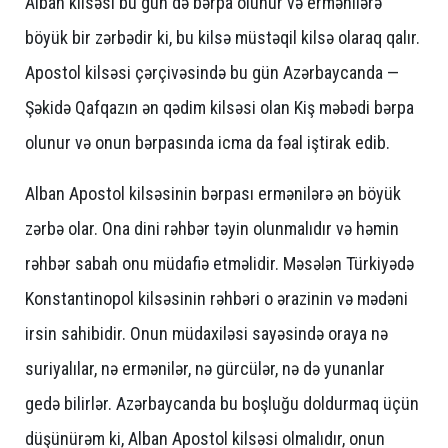
Alban kilsəsi bu gün də bərpa olunur və ermənilərə
böyük bir zərbədir ki, bu kilsə müstəqil kilsə olaraq qalır.
Apostol kilsəsi çərçivəsində bu gün Azərbaycanda —
Şəkidə Qafqazın ən qədim kilsəsi olan Kiş məbədi bərpa
olunur və onun bərpasında icma da fəal iştirak edib.
Alban Apostol kilsəsinin bərpası ermənilərə ən böyük
zərbə olar. Ona dini rəhbər təyin olunmalıdır və həmin
rəhbər sabah onu müdafiə etməlidir. Məsələn Türkiyədə
Konstantinopol kilsəsinin rəhbəri o ərazinin və mədəni
irsin sahibidir. Onun müdaxiləsi sayəsində oraya nə
suriyalılar, nə ermənilər, nə gürcülər, nə də yunanlar
gedə bilirlər. Azərbaycanda bu boşluğu doldurmaq üçün
düşünürəm ki, Alban Apostol kilsəsi olmalıdır, onun