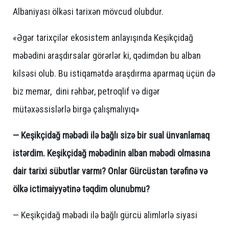
Albaniyası ölkəsi tarixən mövcud olubdur.
«Əgər tarixçilər ekosistem anlayışında Keşikçidağ
məbədini araşdırsalar görərlər ki, qədimdən bu alban
kilsəsi olub. Bu istiqamətdə araşdırma aparmaq üçün də
biz memar, dini rəhbər, petroqlif və digər
mütəxəssislərlə birgə çalışmalıyıq»
— Keşikçidağ məbədi ilə bağlı sizə bir sual ünvanlamaq
istərdim. Keşikçidağ məbədinin alban məbədi olmasına
dair tarixi sübutlar varmı? Onlar Gürcüstan tərəfinə və
ölkə ictimaiyyətinə təqdim olunubmu?
— Keşikçidağ məbədi ilə bağlı gürcü alimlərlə siyasi