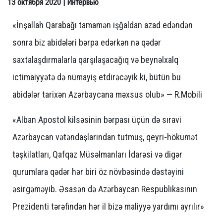
13 октября 2020
| Интервью
«İnşallah Qarabağı tamamən işğaldan azad edəndən
sonra biz abidələri bərpa edərkən nə qədər
saxtalaşdırmalarla qarşılaşacağıq və beynəlxalq
ictimaiyyətə də nümayiş etdirəcəyik ki, bütün bu
abidələr tarixən Azərbaycana məxsus olub» — R.Mobili
«Alban Apostol kilsəsinin bərpası üçün də sıravi
Azərbaycan vətəndaşlarından tutmuş, qeyri-hökumət
təşkilatları, Qafqaz Müsəlmanları İdarəsi və digər
qurumlara qədər hər biri öz növbəsində dəstəyini
əsirgəməyib. Əsasən də Azərbaycan Respublikasının
Prezidenti tərəfindən hər il bizə maliyyə yardımı ayrılır»