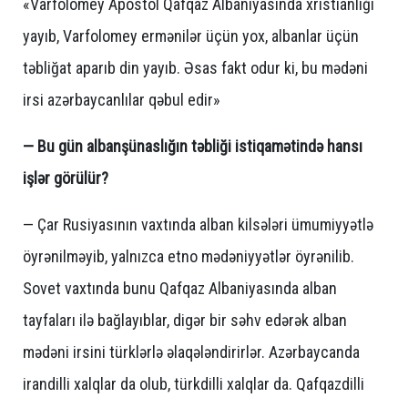
«Varfolomey Apostol Qafqaz Albaniyasında xristianlığı
yayıb, Varfolomey ermənilər üçün yox, albanlar üçün
təbliğat aparıb din yayıb. Əsas fakt odur ki, bu mədəni
irsi azərbaycanlılar qəbul edir»
— Bu gün albanşünaslığın təbliği istiqamətində hansı
işlər görülür?
— Çar Rusiyasının vaxtında alban kilsələri ümumiyyətlə
öyrənilməyib, yalnızca etno mədəniyyətlər öyrənilib.
Sovet vaxtında bunu Qafqaz Albaniyasında alban
tayfaları ilə bağlayıblar, digər bir səhv edərək alban
mədəni irsini türklərlə əlaqələndirirlər. Azərbaycanda
irandilli xalqlar da olub, türkdilli xalqlar da. Qafqazdilli