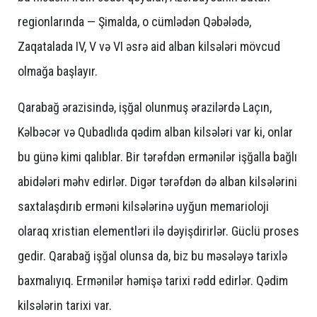
regionlarında — Şimalda, o cümlədən Qəbələdə,
Zaqatalada IV, V və VI əsrə aid alban kilsələri mövcud
olmağa başlayır.
Qarabağ ərazisində, işğal olunmuş ərazilərdə Laçın,
Kəlbəcər və Qubadlıda qədim alban kilsələri var ki, onlar
bu günə kimi qalıblar. Bir tərəfdən ermənilər işğalla bağlı
abidələri məhv edirlər. Digər tərəfdən də alban kilsələrini
saxtalaşdırıb erməni kilsələrinə uyğun memarioloji
olaraq xristian elementləri ilə dəyişdirirlər. Güclü proses
gedir. Qarabağ işğal olunsa da, biz bu məsələyə tarixlə
baxmalıyıq. Ermənilər həmişə tarixi rədd edirlər. Qədim
kilsələrin tarixi var.