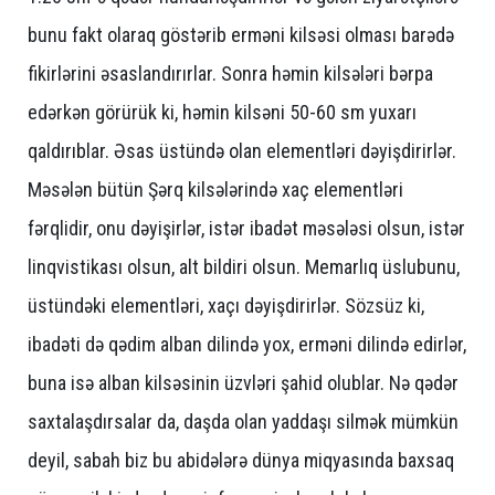
bunu fakt olaraq göstərib erməni kilsəsi olması barədə
fikirlərini əsaslandırırlar. Sonra həmin kilsələri bərpa
edərkən görürük ki, həmin kilsəni 50-60 sm yuxarı
qaldırıblar. Əsas üstündə olan elementləri dəyişdirirlər.
Məsələn bütün Şərq kilsələrində xaç elementləri
fərqlidir, onu dəyişirlər, istər ibadət məsələsi olsun, istər
linqvistikası olsun, alt bildiri olsun. Memarlıq üslubunu,
üstündəki elementləri, xaçı dəyişdirirlər. Sözsüz ki,
ibadəti də qədim alban dilində yox, erməni dilində edirlər,
buna isə alban kilsəsinin üzvləri şahid olublar. Nə qədər
saxtalaşdırsalar da, daşda olan yaddaşı silmək mümkün
deyil, sabah biz bu abidələrə dünya miqyasında baxsaq