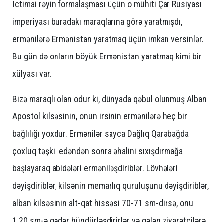
İctimai rəyin formalaşması üçün o mühiti Çar Rusiyası
imperiyası buradakı maraqlarına görə yaratmışdı,
ermənilərə Ermənistan yaratmaq üçün imkan versinlər.
Bu gün də onların böyük Ermənistan yaratmaq kimi bir
xülyası var.
Bizə maraqlı olan odur ki, dünyada qəbul olunmuş Alban
Apostol kilsəsinin, onun irsinin ermənilərə heç bir
bağlılığı yoxdur. Ermənilər sayca Dağlıq Qarabağda
çoxluq təşkil edəndən sonra əhalini sıxışdırmağa
başlayaraq abidələri erməniləşdiriblər. Lövhələri
dəyişdiriblər, kilsənin memarlıq quruluşunu dəyişdiriblər,
alban kilsəsinin alt-qat hissəsi 70-71 sm-dirsə, onu
1.20 sm-ə qədər hündürləşdirirlər və gələn ziyarətçilərə