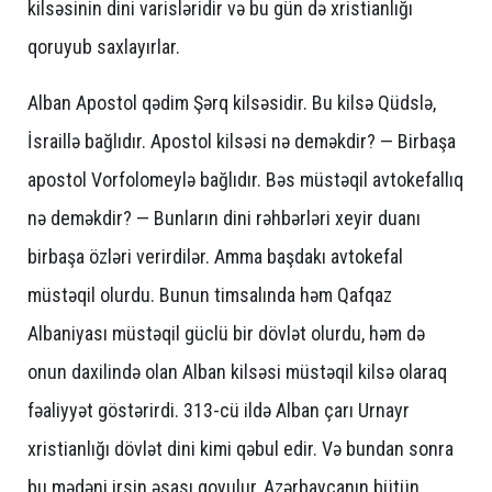
kilsəsinin dini varisləridir və bu gün də xristianlığı
qoruyub saxlayırlar.
Alban Apostol qədim Şərq kilsəsidir. Bu kilsə Qüdslə,
İsraillə bağlıdır. Apostol kilsəsi nə deməkdir? — Birbaşa
apostol Vorfolomeylə bağlıdır. Bəs müstəqil avtokefallıq
nə deməkdir? — Bunların dini rəhbərləri xeyir duanı
birbaşa özləri verirdilər. Amma başdakı avtokefal
müstəqil olurdu. Bunun timsalında həm Qafqaz
Albaniyası müstəqil güclü bir dövlət olurdu, həm də
onun daxilində olan Alban kilsəsi müstəqil kilsə olaraq
fəaliyyət göstərirdi. 313-cü ildə Alban çarı Urnayr
xristianlığı dövlət dini kimi qəbul edir. Və bundan sonra
bu mədəni irsin əsası qoyulur, Azərbaycanın bütün