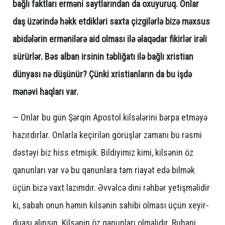
bağlı faktları erməni saytlarından da oxuyuruq. Onlar
daş üzərində həkk etdikləri saxta çizgilərlə bizə məxsus
abidələrin ermənilərə aid olması ilə əlaqədar fikirlər irəli
sürürlər. Bəs alban irsinin təbliğatı ilə bağlı xristian
dünyası nə düşünür? Çünki xristianların da bu işdə
mənəvi haqları var.
— Onlar bu gün Şərqin Apostol kilsələrini bərpa etməyə
hazırdırlar. Onlarla keçirilən görüşlər zamanı bu rəsmi
dəstəyi biz hiss etmişik. Bildiyimiz kimi, kilsənin öz
qanunları var və bu qanunlara tam riayət edə bilmək
üçün bizə vaxt lazımdır. Əvvəlcə dini rəhbər yetişməlidir
ki, sabah onun həmin kilsənin sahibi olması üçün xeyir-
duası alınsın. Kilsənin öz qanunları olmalıdır. Ruhani