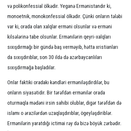
və polikonfessial ölkədir. Yeganə Ermənistandır ki,
monoetnik, monokonfessial ölkədir. Çünki onların tələbi
var ki, orada olan xalqlar erməni olsunlar və erməni
kilsələrinə tabe olsunlar. Ermənilərin qeyri-xalqları
sıxışdırmağı bir gündə baş verməyib, hətta xristianları
da sıxışdırıblar, son 30 ildə də azərbaycanlıları
sıxışdırmağa başladılar.
Onlar faktiki oradakı kəndləri erməniləşdirdilər, bu
onların siyasətidir. Bir tərəfdən ermənilər orada
oturmaqla mədəni irsin sahibi olublar, digər tərəfdən də
islamı o ərazilərdən uzaqlaşdırıblar, ögeyləşdiriblər.
Ermənilərin yaratdığı ictimai rəy də bizə böyük zərbədir.