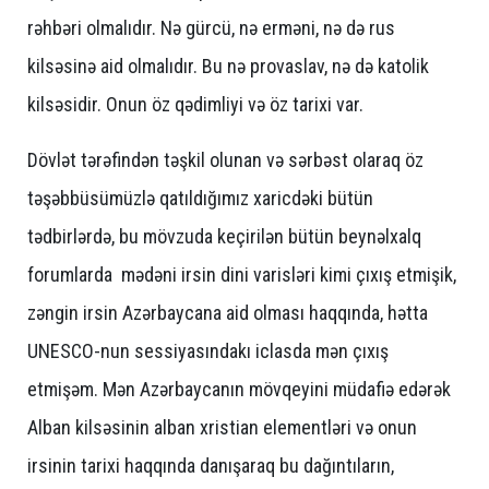
rəhbəri olmalıdır. Nə gürcü, nə erməni, nə də rus
kilsəsinə aid olmalıdır. Bu nə provaslav, nə də katolik
kilsəsidir. Onun öz qədimliyi və öz tarixi var.
Dövlət tərəfindən təşkil olunan və sərbəst olaraq öz
təşəbbüsümüzlə qatıldığımız xaricdəki bütün
tədbirlərdə, bu mövzuda keçirilən bütün beynəlxalq
forumlarda mədəni irsin dini varisləri kimi çıxış etmişik,
zəngin irsin Azərbaycana aid olması haqqında, hətta
UNESCO-nun sessiyasındakı iclasda mən çıxış
etmişəm. Mən Azərbaycanın mövqeyini müdafiə edərək
Alban kilsəsinin alban xristian elementləri və onun
irsinin tarixi haqqında danışaraq bu dağıntıların,