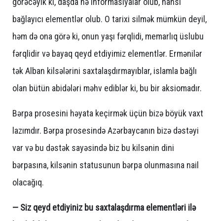
görəcəyik ki, daşda nə informasiyalar olub, hansı
bağlayıcı elementlər olub. O tarixi silmək mümkün deyil,
həm də ona görə ki, onun yaşı fərqlidi, memarlıq üslubu
fərqlidir və bayaq qeyd etdiyimiz elementlər. Ermənilər
tək Alban kilsələrini saxtalaşdırmayıblar, islamla bağlı
olan bütün abidələri məhv ediblər ki, bu bir aksiomadır.
Bərpa prosesini həyata keçirmək üçün bizə böyük vaxt
lazımdır. Bərpa prosesində Azərbaycanın bizə dəstəyi
var və bu dəstək sayəsində biz bu kilsənin dini
bərpasına, kilsənin statusunun bərpa olunmasına nail
olacağıq.
— Siz qeyd etdiyiniz bu saxtalaşdırma elementləri ilə