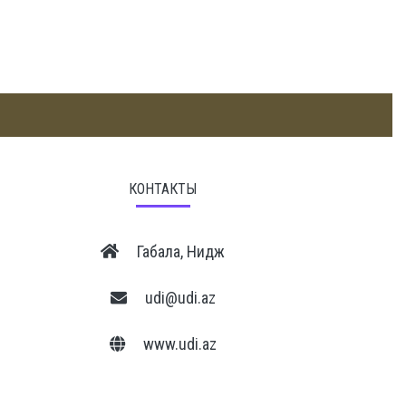
КОНТАКТЫ
Габала, Нидж
udi@udi.az
www.udi.az