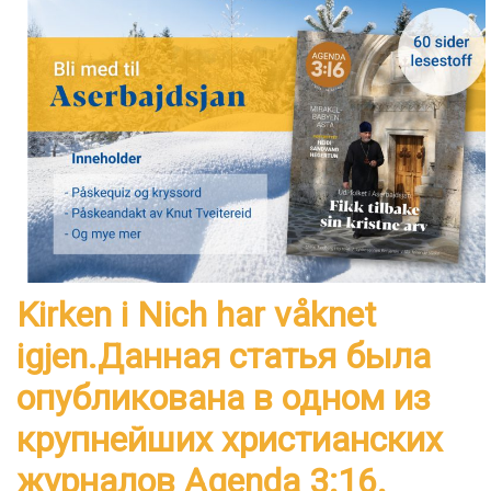
Kirken i Nich har våknet
igjen.Данная статья была
опубликована в одном из
крупнейших христианских
журналов Agenda 3:16.