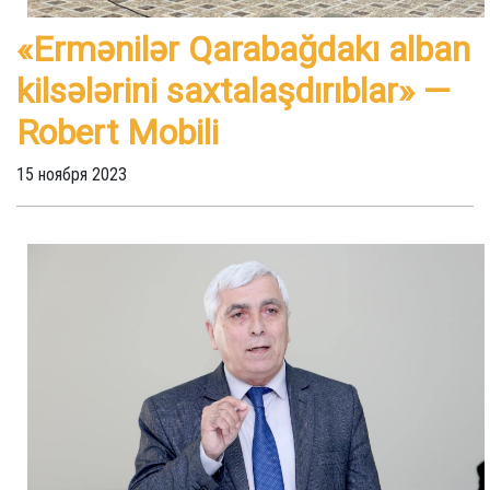
«Ermənilər Qarabağdakı alban
kilsələrini saxtalaşdırıblar» —
Robert Mobili
15 ноября 2023