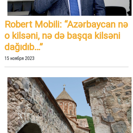
Robert Mobili: “Azərbaycan nə
o kilsəni, nə də başqa kilsəni
dağıdıb…”
15 ноября 2023