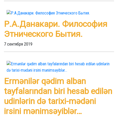
Р.А.Данакари. Философия
Этнического Бытия.
7 сентября 2019
Ermənilər qədim alban
tayfalarından biri hesab edilən
udinlərin də tarixi-mədəni
irsini mənimsəyiblər…