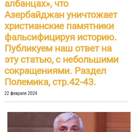
албанцах», что
Азербайджан уничтожает
христианские памятники
фальсифицируя историю.
Публикуем наш ответ на
эту статью, с небольшими
сокращениями. Pаздел
Полемика, стр.42-43.
22 февраля 2024