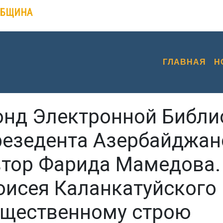
ОБЩИНА
ГЛАВНАЯ
Н
нд Электронной Библи
езедента Азербайджан
тор Фарида Мамедова.
исея Каланкатуйского 
щественному строю