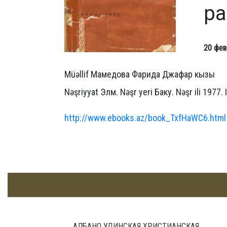
ра
20 фев
Müəllif Мамедова Фарида Джафар кызы
Nəşriyyat Элм. Nəşr yeri Баку. Nəşr ili 1977.
http://www.ebooks.az/book_TxfHaWC6.html
АЛБАНО УДИНСКАЯ ХРИСТИАНСКАЯ