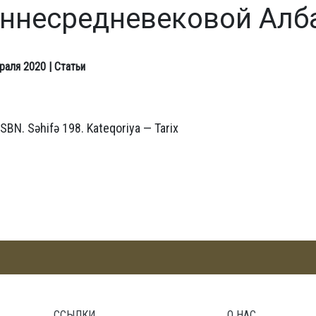
ннесредневековой Алб
раля 2020
| Статьи
 ISBN. Səhifə 198. Kateqoriya — Tarix
ССЫЛКИ
О НАС