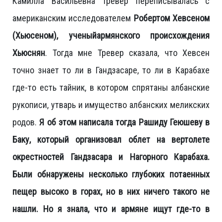
Камилла Васильевна Тревер переписывалась с
американским исследователем
Робертом Хевсеном
(Хьюсеном), ученыйармянского происхождения
Хьюснян
. Тогда мне Тревер сказала, что Хевсен
точно знает то ли в Гандзасаре, то ли в Карабахе
где-то есть тайник, в котором спрятаны албанские
рукописи, утварь и имущество албанских меликских
родов.
Я об этом написала тогда Рашиду Геюшеву в
Баку, который организовал облет на вертолете
окрестностей Гандзасара и Нагорного Карабаха.
Были обнаружены несколько глубоких потаенных
пещер высоко в горах, но в них ничего такого не
нашли. Но я знала, что и армяне ищут где-то в