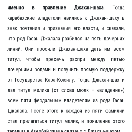
именно в правление Джахан-шаха.
Тогда
карабахские владетели явились к Джахан-шаху в
знак почтения и признания его власти, и сказали,
что род Гасан Джалала разбился на пять дочерних
линий. Они просили Джахан-шаха дать им всем
титул, чтобы пресечь распри между пятью
дочерними родами и получить прямую поддержку
от Государства Кара-Коюнлу. Тогда Джахан-шах и
дал титул мелика (от слова мюлк – «владение»)
всем пяти феодальным владетелям из рода Гасан
Джалала. После этого к каждой из пяти фамилий
стал прилагаться титул мелик, и появление этого
термина в Азербайджане связано с Джахан-шахом.