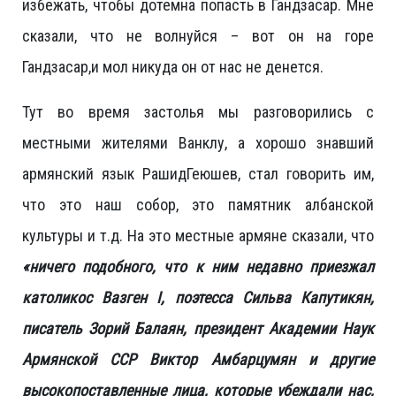
избежать, чтобы дотемна попасть в Гандзасар. Мне
сказали, что не волнуйся – вот он на горе
Гандзасар,и мол никуда он от нас не денется.
Тут во время застолья мы разговорились с
местными жителями Ванклу, а хорошо знавший
армянский язык РашидГеюшев, стал говорить им,
что это наш собор, это памятник албанской
культуры и т.д. На это местные армяне сказали, что
«ничего подобного, что к ним недавно приезжал
католикос Вазген
I
, поэтесса Сильва Капутикян,
писатель Зорий Балаян, президент Академии Наук
Армянской ССР Виктор Амбарцумян и другие
высокопоставленные лица, которые убеждали нас,