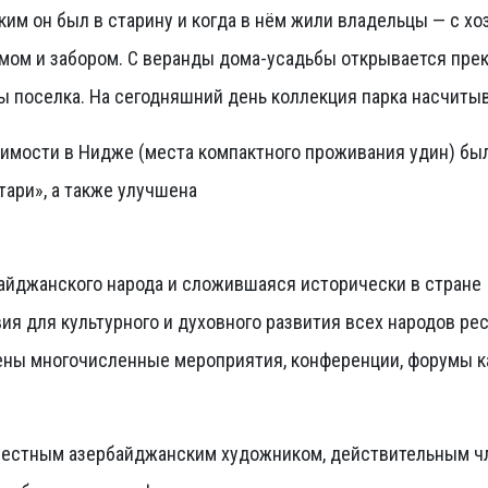
аким он был в старину и когда в нём жили владельцы — с 
домом и забором. С веранды дома-усадьбы открывается пр
ы поселка. На сегодняшний день коллекция парка насчитыв
мости в Нидже (места компактного проживания удин) был
тари», а также улучшена
айджанского народа и сложившаяся исторически в стране
ия для культурного и духовного развития всех народов рес
ны многочисленные мероприятия, конференции, форумы как
известным азербайджанским художником, действительным 