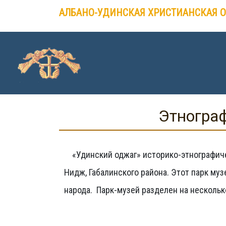
Skip
АЛБАНО-УДИНСКАЯ ХРИСТИАНСКАЯ 
to
content
Этнограф
«Удинский оджаг» историко-этнографиче
Нидж, Габалинского района. Этот парк муз
народа. Парк-музей разделен на нескольк