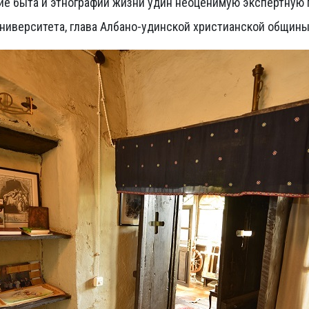
е быта и этнографии жизни удин неоценимую экспертную 
университета, глава Албано-удинской христианской общины