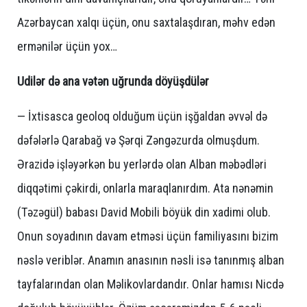
Azərbaycan xalqı üçün, onu saxtalaşdıran, məhv edən
ermənilər üçün yox…
Udilər də ana vətən uğrunda döyüşdülər
— İxtisasca geoloq olduğum üçün işğaldan əvvəl də
dəfələrlə Qarabağ və Şərqi Zəngəzurda olmuşdum.
Ərazidə işləyərkən bu yerlərdə olan Alban məbədləri
diqqətimi çəkirdi, onlarla maraqlanırdım. Ata nənəmin
(Təzəgül) babası David Mobili böyük din xadimi olub.
Onun soyadının davam etməsi üçün familiyasını bizim
nəslə veriblər. Anamın anasının nəsli isə tanınmış alban
tayfalarından olan Məlikovlardandır. Onlar hamısı Nicdə