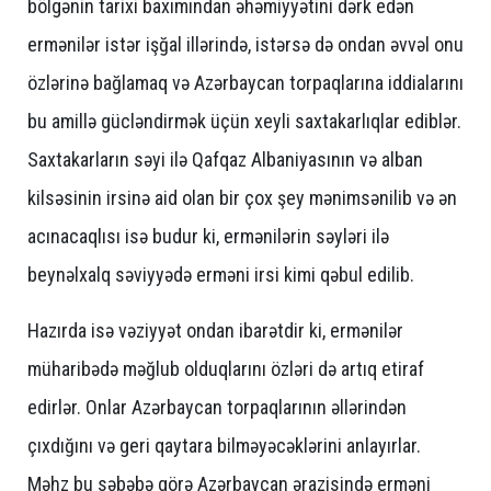
bölgənin tarixi baxımından əhəmiyyətini dərk edən
ermənilər istər işğal illərində, istərsə də ondan əvvəl onu
özlərinə bağlamaq və Azərbaycan torpaqlarına iddialarını
bu amillə gücləndirmək üçün xeyli saxtakarlıqlar ediblər.
Saxtakarların səyi ilə Qafqaz Albaniyasının və alban
kilsəsinin irsinə aid olan bir çox şey mənimsənilib və ən
acınacaqlısı isə budur ki, ermənilərin səyləri ilə
beynəlxalq səviyyədə erməni irsi kimi qəbul edilib.
Hazırda isə vəziyyət ondan ibarətdir ki, ermənilər
müharibədə məğlub olduqlarını özləri də artıq etiraf
edirlər. Onlar Azərbaycan torpaqlarının əllərindən
çıxdığını və geri qaytara bilməyəcəklərini anlayırlar.
Məhz bu səbəbə görə Azərbaycan ərazisində erməni