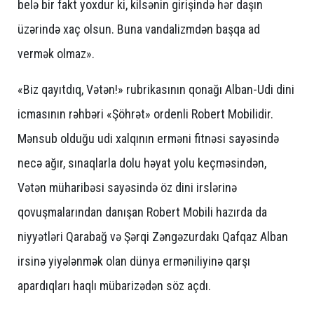
belə bir fakt yoxdur ki, kilsənin girişində hər daşın
üzərində xaç olsun. Buna vandalizmdən başqa ad
vermək olmaz».
«Biz qayıtdıq, Vətən!» rubrikasının qonağı Alban-Udi dini
icmasının rəhbəri «Şöhrət» ordenli Robert Mobilidir.
Mənsub olduğu udi xalqının erməni fitnəsi sayəsində
necə ağır, sınaqlarla dolu həyat yolu keçməsindən,
Vətən müharibəsi sayəsində öz dini irslərinə
qovuşmalarından danışan Robert Mobili hazırda da
niyyətləri Qarabağ və Şərqi Zəngəzurdakı Qafqaz Alban
irsinə yiyələnmək olan dünya erməniliyinə qarşı
apardıqları haqlı mübarizədən söz açdı.