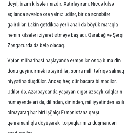
deyil, bizim kilsələrimizdir. Xatırlayıram, Nicdə kilsə
açılanda əvvəlcə ora yalnız udilər, bir də əcnəbilər
gəlirdilər. Lakin getdikcə yerli əhali də böyük maraqla
həmin kilsələri ziyarət etməyə başladı. Qarabağ və Şərqi
Zəngəzurda da belə olacaq.
Vətən müharibəsi başlayanda ermənilər öncə buna din
donu geyindirmək istəyirdilər, sonra milli təfriqə salmaq
niyyətinə düşdülər. Ancaq heç cür bacara bilmədilər.
Udilər də, Azərbaycanda yaşayan digər azsaylı xalqların
nümayəndələri də, dilindən, dinindən, milliyyətindən asılı
olmayaraq hər biri işğalçı Ermənistana qarşı
qəhrəmanlıqla döyüşərək torpaqlarımızı düşməndən