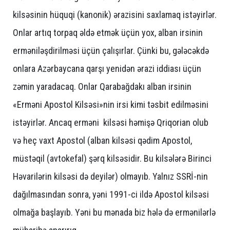
kilsəsinin hüquqi (kanonik) ərazisini saxlamaq istəyirlər.
Onlar artıq torpaq əldə etmək üçün yox, alban irsinin
erməniləşdirilməsi üçün çalışırlar. Çünki bu, gələcəkdə
onlara Azərbaycana qarşı yenidən ərazi iddiası üçün
zəmin yaradacaq. Onlar Qarabağdakı alban irsinin
«Erməni Apostol Kilsəsi»nin irsi kimi təsbit edilməsini
istəyirlər. Ancaq erməni kilsəsi həmişə Qriqorian olub
və heç vaxt Apostol (alban kilsəsi qədim Apostol,
müstəqil (avtokefal) şərq kilsəsidir. Bu kilsələrə Birinci
Həvarilərin kilsəsi də deyilər) olmayıb. Yalnız SSRİ-nin
dağılmasından sonra, yəni 1991-ci ildə Apostol kilsəsi
olmağa başlayıb. Yəni bu mənada biz hələ də ermənilərlə