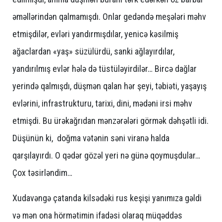
əməllərindən qalmamışdı. Onlar gedəndə meşələri məhv
etmişdilər, evləri yandırmışdılar, yenicə kəsilmiş
ağaclardan «yaş» süzülürdü, sanki ağlayırdılar,
yandırılmış evlər hələ də tüstüləyirdilər… Bircə dağlar
yerində qalmışdı, düşmən qalan hər şeyi, təbiəti, yaşayış
evlərini, infrastrukturu, tarixi, dini, mədəni irsi məhv
etmişdi. Bu ürəkağrıdan mənzərələri görmək dəhşətli idi.
Düşünün ki, doğma vətənin səni viranə halda
qarşılayırdı. O qədər gözəl yeri nə günə qoymuşdular…
Çox təsirləndim…
Xudavəngə çatanda kilsədəki rus keşişi yanımıza gəldi
və mən ona hörmətimin ifadəsi olaraq müqəddəs