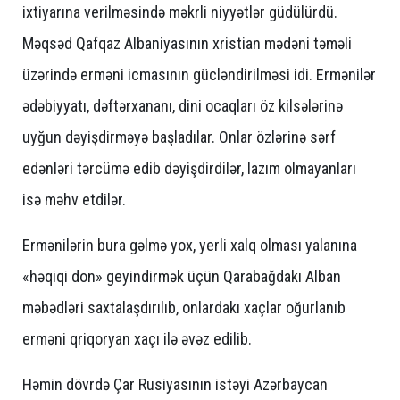
ixtiyarına verilməsində məkrli niyyətlər güdülürdü.
Məqsəd Qafqaz Albaniyasının xristian mədəni təməli
üzərində erməni icmasının gücləndirilməsi idi. Ermənilər
ədəbiyyatı, dəftərxananı, dini ocaqları öz kilsələrinə
uyğun dəyişdirməyə başladılar. Onlar özlərinə sərf
edənləri tərcümə edib dəyişdirdilər, lazım olmayanları
isə məhv etdilər.
Ermənilərin bura gəlmə yox, yerli xalq olması yalanına
«həqiqi don» geyindirmək üçün Qarabağdakı Alban
məbədləri saxtalaşdırılıb, onlardakı xaçlar oğurlanıb
erməni qriqoryan xaçı ilə əvəz edilib.
Həmin dövrdə Çar Rusiyasının istəyi Azərbaycan