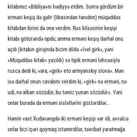
kitabımız «Bibliya»nı hədiyyə etdim. Sonra gördüm bir
erməni keşiş də gəlir (libasından tanıdım) müqəddəs
kitabdan birini də ona verdim. Rus kilsəsinin keşişi
kitabı götürəndə öpdü, amma erməni keşiş dərhal onu
açdı (kitabın girişində bizim dildə «İvel girk», yəni
«Müqəddəs kitab» yazılıb) və tipik erməni ləhcəsiylə
rusca dedi ki, «ara, «girk» eto armyanskiy slova». Mən
isə dərhal onun cavabını verdim ki, «girk» nə erməni, nə
udi, nə alban sözüdür, bu təmiz yunan sözüdür». Yəni
onlar burada da erməni xislətlərini göstərdilər…
Həmin vaxt Xudavəngdə iki erməni keşişi var idi, əvvəlcə
onlar bizi içəri qoymaq istəmirdilər, təxribat yaratmağa