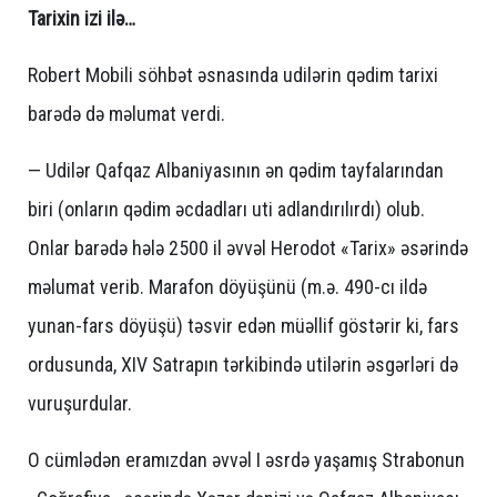
Tarixin izi ilə…
Robert Mobili söhbət əsnasında udilərin qədim tarixi
barədə də məlumat verdi.
— Udilər Qafqaz Albaniyasının ən qədim tayfalarından
biri (onların qədim əcdadları uti adlandırılırdı) olub.
Onlar barədə hələ 2500 il əvvəl Herodot «Tarix» əsərində
məlumat verib. Marafon döyüşünü (m.ə. 490-cı ildə
yunan-fars döyüşü) təsvir edən müəllif göstərir ki, fars
ordusunda, XIV Satrapın tərkibində utilərin əsgərləri də
vuruşurdular.
O cümlədən eramızdan əvvəl I əsrdə yaşamış Strabonun