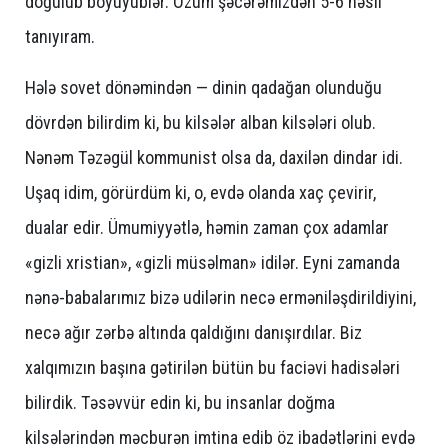
doğulub böyüyüblər. Özüm şəcərəmizdən 5-6 nəsli
tanıyıram.
Hələ sovet dönəmindən — dinin qadağan olunduğu
dövrdən bilirdim ki, bu kilsələr alban kilsələri olub.
Nənəm Təzəgül kommunist olsa da, daxilən dindar idi.
Uşaq idim, görürdüm ki, o, evdə olanda xaç çevirir,
dualar edir. Ümumiyyətlə, həmin zaman çox adamlar
«gizli xristian», «gizli müsəlman» idilər. Eyni zamanda
nənə-babalarımız bizə udilərin necə erməniləşdirildiyini,
necə ağır zərbə altında qaldığını danışırdılar. Biz
xalqımızın başına gətirilən bütün bu faciəvi hadisələri
bilirdik. Təsəvvür edin ki, bu insanlar doğma
kilsələrindən məcburən imtina edib öz ibadətlərini evdə