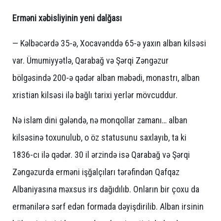
Erməni xəbisliyinin yeni dalğası
— Kəlbəcərdə 35-ə, Xocavənddə 65-ə yaxın alban kilsəsi
var. Ümumiyyətlə, Qarabağ və Şərqi Zəngəzur
bölgəsində 200-ə qədər alban məbədi, monastrı, alban
xristian kilsəsi ilə bağlı tarixi yerlər mövcuddur.
Nə islam dini gələndə, nə monqollar zamanı… alban
kilsəsinə toxunulub, o öz statusunu saxlayıb, ta ki
1836-cı ilə qədər. 30 il ərzində isə Qarabağ və Şərqi
Zəngəzurda erməni işğalçıları tərəfindən Qafqaz
Albaniyasına məxsus irs dağıdılıb. Onların bir çoxu da
ermənilərə sərf edən formada dəyişdirilib. Alban irsinin