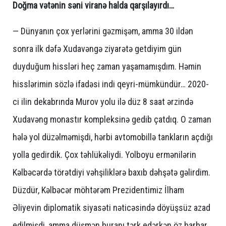
Doğma vətənin səni viranə halda qarşılayırdı…
— Dünyanın çox yerlərini gəzmişəm, amma 30 ildən
sonra ilk dəfə Xudavəngə ziyarətə getdiyim gün
duyduğum hissləri heç zaman yaşamamışdım. Həmin
hisslərimin sözlə ifadəsi indi qeyri-mümkündür… 2020-
ci ilin dekabrında Murov yolu ilə düz 8 saat ərzində
Xudavəng monastır kompleksinə gedib çatdıq. O zaman
hələ yol düzəlməmişdi, hərbi avtomobillə tankların açdığı
yolla gedirdik. Çox təhlükəliydi. Yolboyu ermənilərin
Kəlbəcərdə törətdiyi vəhşiliklərə baxıb dəhşətə gəlirdim.
Düzdür, Kəlbəcər möhtərəm Prezidentimiz İlham
Əliyevin diplomatik siyasəti nəticəsində döyüşsüz azad
edilmişdi, amma düşmən buranı tərk edərkən öz barbar