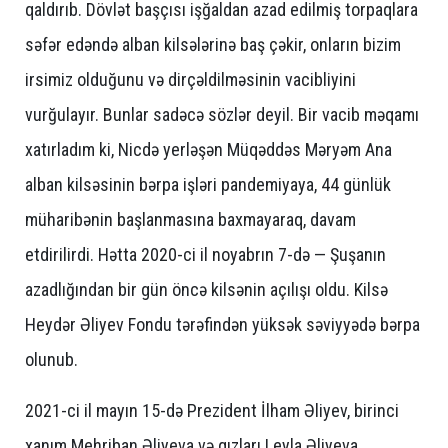
qaldırıb. Dövlət başçısı işğaldan azad edilmiş torpaqlara
səfər edəndə alban kilsələrinə baş çəkir, onların bizim
irsimiz olduğunu və dirçəldilməsinin vacibliyini
vurğulayır. Bunlar sadəcə sözlər deyil. Bir vacib məqamı
xatırladım ki, Nicdə yerləşən Müqəddəs Məryəm Ana
alban kilsəsinin bərpa işləri pandemiyaya, 44 günlük
müharibənin başlanmasına baxmayaraq, davam
etdirilirdi. Hətta 2020-ci il noyabrın 7-də — Şuşanın
azadlığından bir gün öncə kilsənin açılışı oldu. Kilsə
Heydər Əliyev Fondu tərəfindən yüksək səviyyədə bərpa
olunub.
2021-ci il mayın 15-də Prezident İlham Əliyev, birinci
xanım Mehriban Əliyeva və qızları Leyla Əliyeva