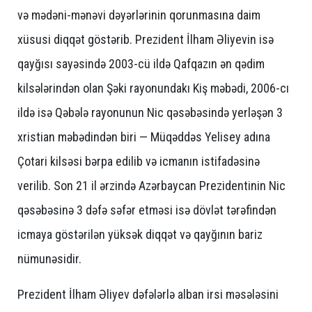
və mədəni-mənəvi dəyərlərinin qorunmasına daim
xüsusi diqqət göstərib. Prezident İlham Əliyevin isə
qayğısı sayəsində 2003-cü ildə Qafqazın ən qədim
kilsələrindən olan Şəki rayonundakı Kiş məbədi, 2006-cı
ildə isə Qəbələ rayonunun Nic qəsəbəsində yerləşən 3
xristian məbədindən biri — Müqəddəs Yelisey adına
Çotari kilsəsi bərpa edilib və icmanın istifadəsinə
verilib. Son 21 il ərzində Azərbaycan Prezidentinin Nic
qəsəbəsinə 3 dəfə səfər etməsi isə dövlət tərəfindən
icmaya göstərilən yüksək diqqət və qayğının bariz
nümunəsidir.
Prezident İlham Əliyev dəfələrlə alban irsi məsələsini