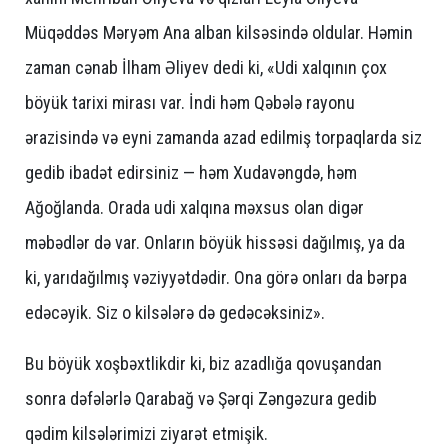
Müqəddəs Məryəm Ana alban kilsəsində oldular. Həmin
zaman cənab İlham Əliyev dedi ki, «Udi xalqının çox
böyük tarixi mirası var. İndi həm Qəbələ rayonu
ərazisində və eyni zamanda azad edilmiş torpaqlarda siz
gedib ibadət edirsiniz — həm Xudavəngdə, həm
Ağoğlanda. Orada udi xalqına məxsus olan digər
məbədlər də var. Onların böyük hissəsi dağılmış, ya da
ki, yarıdağılmış vəziyyətdədir. Ona görə onları da bərpa
edəcəyik. Siz o kilsələrə də gedəcəksiniz».
Bu böyük xoşbəxtlikdir ki, biz azadlığa qovuşandan
sonra dəfələrlə Qarabağ və Şərqi Zəngəzura gedib
qədim kilsələrimizi ziyarət etmişik.