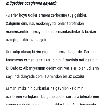
müqəddəs ocaqlarına qaytardı
«Əsrlər boyu udilər erməni zərbəsinə tuş gəliblər.
Xalqımın dini, irsi, mədəniyyəti onlar tərəfindən
mənimsənilib, nümayəndələri erməniləşdirilərək bizdən
uzaqlaşdırılıb, özgələşdirilib.
Udi xalqı olaraq bizim yaşadıqlarımız dəhşətdir. Sərhəd
tanımayan erməni saxtakarlığının, fitnəsinin nəticəsidir
ki, Qafqaz Albaniyasının qədim dini varisləri olan udilərin
sayı indi dünyada cəmi 10 mindən bir az çoxdur.
Erməni məkrinin qurbanlarına çevrilən xalqımın
üzvlərinin varlıqlarını bu günə qədər sürdürə bilmələrinin
yeganə səbəbi isə məhz minilliklər boyu Azərbaycanda