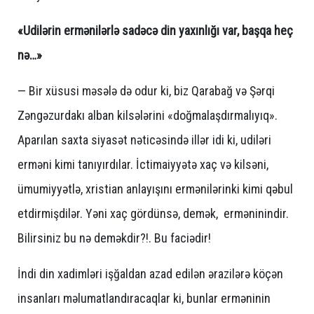
«Udilərin ermənilərlə sadəcə din yaxınlığı var, başqa heç
nə…»
— Bir xüsusi məsələ də odur ki, biz Qarabağ və Şərqi
Zəngəzurdakı alban kilsələrini «doğmalaşdırmalıyıq».
Aparılan saxta siyasət nəticəsində illər idi ki, udiləri
erməni kimi tanıyırdılar. İctimaiyyətə xaç və kilsəni,
ümumiyyətlə, xristian anlayışını ermənilərinki kimi qəbul
etdirmişdilər. Yəni xaç gördünsə, demək, erməninindir.
Bilirsiniz bu nə deməkdir?!. Bu faciədir!
İndi din xadimləri işğaldan azad edilən ərazilərə köçən
insanları məlumatlandıracaqlar ki, bunlar erməninin