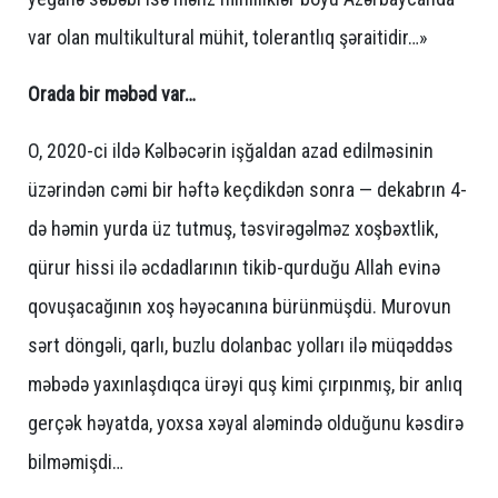
var olan multikultural mühit, tolerantlıq şəraitidir…»
Orada bir məbəd var…
O, 2020-ci ildə Kəlbəcərin işğaldan azad edilməsinin
üzərindən cəmi bir həftə keçdikdən sonra — dekabrın 4-
də həmin yurda üz tutmuş, təsvirəgəlməz xoşbəxtlik,
qürur hissi ilə əcdadlarının tikib-qurduğu Allah evinə
qovuşacağının xoş həyəcanına bürünmüşdü. Murovun
sərt döngəli, qarlı, buzlu dolanbac yolları ilə müqəddəs
məbədə yaxınlaşdıqca ürəyi quş kimi çırpınmış, bir anlıq
gerçək həyatda, yoxsa xəyal aləmində olduğunu kəsdirə
bilməmişdi…