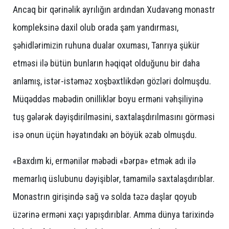
Ancaq bir qərinəlik ayrılığın ardından Xudavəng monastr
kompleksinə daxil olub orada şam yandırması,
şəhidlərimizin ruhuna dualar oxuması, Tanrıya şükür
etməsi ilə bütün bunların həqiqət olduğunu bir daha
anlamış, istər-istəməz xoşbəxtlikdən gözləri dolmuşdu.
Müqəddəs məbədin onilliklər boyu erməni vəhşiliyinə
tuş gələrək dəyişdirilməsini, saxtalaşdırılmasını görməsi
isə onun üçün həyatındakı ən böyük əzab olmuşdu.
«Baxdım ki, ermənilər məbədi «bərpa» etmək adı ilə
memarlıq üslubunu dəyişiblər, tamamilə saxtalaşdırıblar.
Monastrın girişində sağ və solda təzə daşlar qoyub
üzərinə erməni xaçı yapışdırıblar. Amma dünya tarixində