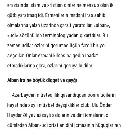
ərazisində islam və xristian dinlərinə mənsub olan iki
qütb yaratmaq idi. Ermənilərin mədəni irsə sahib
olmalarına yalan üzərində şərait yaratdılar, «alban»,
«udi» sözünü isə terminologiyadan çıxartdılar. Bu
zaman udilər özlərini qorumaq üçün fərqli bir yol
seçdilər. Onlar erməni kilsəsinə gedib ibadət
etmədiklərinə görə, özlərini qoruya bildilər.
Alban irsinə böyük diqqət və qayğı
— Azərbaycan müstəqillik qazandıqdan sonra udilərin
həyatında xeyli müsbət dəyişikliklər olub. Ulu Öndər
Heydər Əliyev azsaylı xalqların və dini icmaların, o
cümlədən Alban-udi xristian dini icmasının hüquqlarının