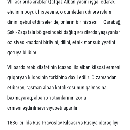
VIII əsrlərdə ərəblər Qafqaz Albaniyasını işğal edərək
əhalinin böyük hissəsinə, o cümlədən udilərə islam
dinini qəbul etdirsələr də, onların bir hissəsi — Qarabağ,
Şəki-Zaqatala bölgəsindəki dağlıq ərazilərdə yaşayanlar
öz siyasi-mədəni birliyini, dilini, etnik mənsubiyyətini
qoruya biliblər.
VII əsrdə ərəb xilafətinin icazəsi ilə alban kilsəsi erməni
qriqoryan kilsəsinin tərkibinə daxil edilir. O zamandan
etibarən, rəsmən alban katolikosunun qalmasına
baxmayaraq, alban xristianlarının zorla
erməniləşdirilməsi siyasəti aparılır.
1836-cı ildə Rus Pravoslav Kilsəsi və Rusiya idarəçiliyi