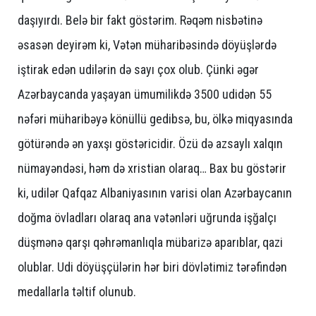
daşıyırdı. Belə bir fakt göstərim. Rəqəm nisbətinə
əsasən deyirəm ki, Vətən müharibəsində döyüşlərdə
iştirak edən udilərin də sayı çox olub. Çünki əgər
Azərbaycanda yaşayan ümumilikdə 3500 udidən 55
nəfəri müharibəyə könüllü gedibsə, bu, ölkə miqyasında
götürəndə ən yaxşı göstəricidir. Özü də azsaylı xalqın
nümayəndəsi, həm də xristian olaraq… Bax bu göstərir
ki, udilər Qafqaz Albaniyasının varisi olan Azərbaycanın
doğma övladları olaraq ana vətənləri uğrunda işğalçı
düşmənə qarşı qəhrəmanlıqla mübarizə aparıblar, qazi
olublar. Udi döyüşçülərin hər biri dövlətimiz tərəfindən
medallarla təltif olunub.