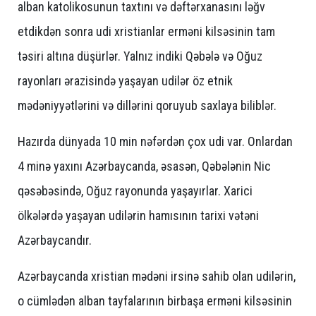
alban katolikosunun taxtını və dəftərxanasını ləğv
etdikdən sonra udi xristianlar erməni kilsəsinin tam
təsiri altına düşürlər. Yalnız indiki Qəbələ və Oğuz
rayonları ərazisində yaşayan udilər öz etnik
mədəniyyətlərini və dillərini qoruyub saxlaya biliblər.
Hazırda dünyada 10 min nəfərdən çox udi var. Onlardan
4 minə yaxını Azərbaycanda, əsasən, Qəbələnin Nic
qəsəbəsində, Oğuz rayonunda yaşayırlar. Xarici
ölkələrdə yaşayan udilərin hamısının tarixi vətəni
Azərbaycandır.
Azərbaycanda xristian mədəni irsinə sahib olan udilərin,
o cümlədən alban tayfalarının birbaşa erməni kilsəsinin