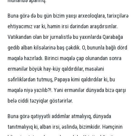
müharibə aparırıq.
Buna görə də bu gün bizim yaxşı arxeoloqlara, tarixçilərə
ehtiyacımız var ki, həmin irsi dərindən araşdırsınlar.
Vatikandan olan bir jurnalistlə bu yaxınlarda Qarabağa
gedib alban kilsələrinə baş çəkdik. O, bununla bağlı dörd
məqalə hazırladı. Birinci məqalə çap olunandan sonra
ermənilər böyük hay-küy qaldırdılar, məsələni
səfirliklərdən tutmuş, Papaya kimi qaldırdılar ki, bu
məqalə niyə yazılıb?!. Yəni ermənilər dünyada bizə qarşı
belə ciddi təzyiqlər göstərirlər.
Buna görə qətiyyətli addımlar atmalıyıq, dünyada
tanıtmalıyıq ki, alban irsi, əslində, bizimkidir. Həmçinin