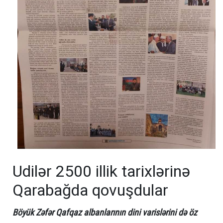
Udilər 2500 illik tarixlərinə
Qarabağda qovuşdular
Böyük Zəfər Qafqaz albanlarının dini varislərini də öz