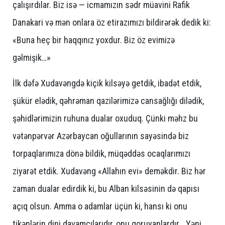
çalışırdılar. Biz isə — icmamızın sədr müavini Rafik
Danakari və mən onlara öz etirazımızı bildirərək dedik ki:
«Buna heç bir haqqınız yoxdur. Biz öz evimizə
gəlmişik…»
İlk dəfə Xudavəngdə kiçik kilsəyə getdik, ibadət etdik,
şükür elədik, qəhrəman qazilərimizə cansağlığı dilədik,
şəhidlərimizin ruhuna dualar oxuduq. Çünki məhz bu
vətənpərvər Azərbaycan oğullarının sayəsində biz
torpaqlarımıza dönə bildik, müqəddəs ocaqlarımızı
ziyarət etdik. Xudavəng «Allahın evi» deməkdir. Biz hər
zaman dualar edirdik ki, bu Alban kilsəsinin də qapısı
açıq olsun. Amma o adamlar üçün ki, hansı ki onu
tikənlərin dini davamçılarıdır, onu qoruyanlardır… Yəni