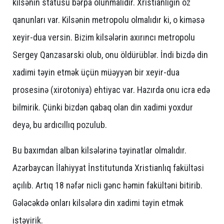
kilsənin statusu bərpa olunmalıdır. Xristianlığın öz
qanunları var. Kilsənin metropolu olmalıdır ki, o kiməsə
xeyir-dua versin. Bizim kilsələrin axırıncı metropolu
Sergey Qanzasarski olub, onu öldürüblər. İndi bizdə din
xadimi təyin etmək üçün müəyyən bir xeyir-dua
prosesinə (xirotoniya) ehtiyac var. Hazırda onu icra edə
bilmirik. Çünki bizdən qabaq olan din xadimi yoxdur
deyə, bu ardıcıllıq pozulub.
Bu baxımdan alban kilsələrinə təyinatlar olmalıdır.
Azərbaycan İlahiyyat İnstitutunda Xristianlıq fakültəsi
açılıb. Artıq 18 nəfər nicli gənc həmin fakültəni bitirib.
Gələcəkdə onları kilsələrə din xadimi təyin etmək
istəyirik.