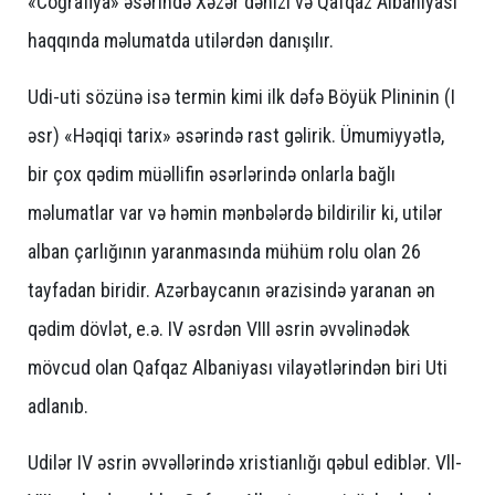
«Coğrafiya» əsərində Xəzər dənizi və Qafqaz Albaniyası
haqqında məlumatda utilərdən danışılır.
Udi-uti sözünə isə termin kimi ilk dəfə Böyük Plininin (I
əsr) «Həqiqi tarix» əsərində rast gəlirik. Ümumiyyətlə,
bir çox qədim müəllifin əsərlərində onlarla bağlı
məlumatlar var və həmin mənbələrdə bildirilir ki, utilər
alban çarlığının yaranmasında mühüm rolu olan 26
tayfadan biridir. Azərbaycanın ərazisində yaranan ən
qədim dövlət, e.ə. IV əsrdən VIII əsrin əvvəlinədək
mövcud olan Qafqaz Albaniyası vilayətlərindən biri Uti
adlanıb.
Udilər IV əsrin əvvəllərində xristianlığı qəbul ediblər. Vll-