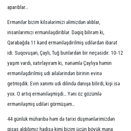
aparıblar…
Ermənilər bizim kilsələrimizi əlimizdən alıblar,
insanlarımızı erməniləşdiriblər. Dəqiq bilirəm ki,
Qarabağda 11 kənd erməniləşdirilmiş udilərdən ibarət
idi. Suqovuşan, Çaylı, Tuğ bunlardan bir neçəsidir. 10-12
yaşım vardı, xatırlayıram ki, nənəmlə Çaylıya həmin
erməniləşdirilmiş udi ailələrindən birinin evinə
getmişdik. Evin xanımı udi dilində danışa bilirdi, kişi isə
yox. O artıq erməniləşmişdi… Yəni öz gözümlə
erməniləşmiş udiləri görmüşəm…
44 günlük müharibə həm də tarixi düşmənlərimizdən
qisas aldığımız hadisə kimi bizim üçün böyük məna