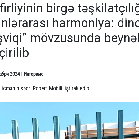
firliyinin birgə təşkilatçılığ
inlərarası harmoniya: din
şviqi” mövzusunda beynəl
çirilib
абря 2024
| Интервью
 icmanın sədri Robert Mobili iştirak edib.