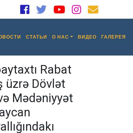
ОВОСТИ
СТАТЬИ
О НАС
ВИДЕО
ГАЛЕРЕЯ
aytaxtı Rabat
ş üzrə Dövlət
 və Mədəniyyət
baycan
allığındakı