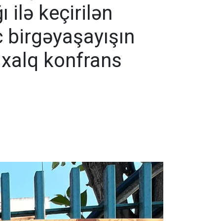
ı ilə keçirilən
c birgəyaşayışın
xalq konfrans