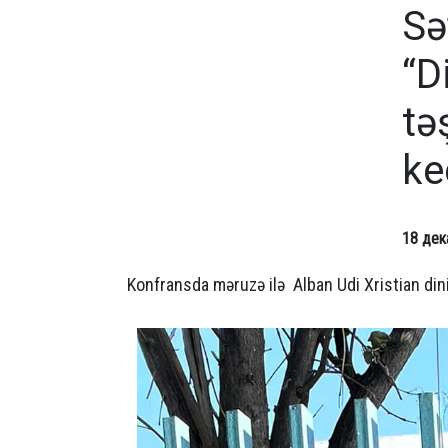
Sə
“D
tə
ke
18 дек
Konfransda məruzə ilə Alban Udi Xristian dini