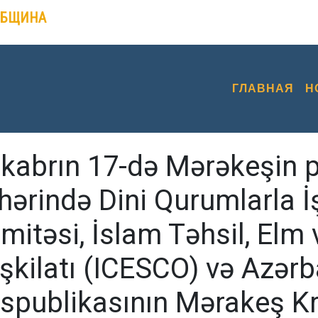
ОБЩИНА
ГЛАВНАЯ
Н
kabrın 17-də Mərəkeşin p
hərində Dini Qurumlarla İ
mitəsi, İslam Təhsil, Elm
şkilatı (ICESCO) və Azər
spublikasının Mərakeş Kr