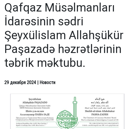
Qafqaz Müsəlmanları
İdarəsinin sədri
Şeyxülislam Allahşükür
Paşazadə həzrətlərinin
təbrik məktubu.
29 декабря 2024
| Новости