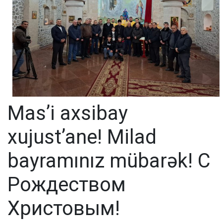
Mas’i axsibay
xujust’ane! Milad
bayramınız mübarək! С
Рождеством
Христовым!