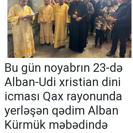
Bu gün noyabrın 23-də
Alban-Udi xristian dini
icması Qax rayonunda
yerləşən qədim Alban
Kürmük məbədində