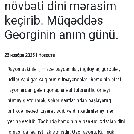
növbəti dini mərasim
keçirib. Müqəddəs
Georginin anım günü.
23 ноября 2025
| Новости
Rayon sakinləri, — azərbaycanlılar, ingiloylar, gürcülər,
udilər və digər xalqların nümayəndələri, həmçinin ətraf
rayonlardan gələn qonaqlar əsl tolerantlıq örnəyi
nümayiş etdirərək, səhər saatlarından başlayaraq
birlikdə məbədi ziyarət edib və din xadimlər ayinlər
yerinə yetirib. Tədbirdə həmçinin Alban-udi xristian dini
icması da fəal iştirak etmişdir. Qax rayonu, Kürmük