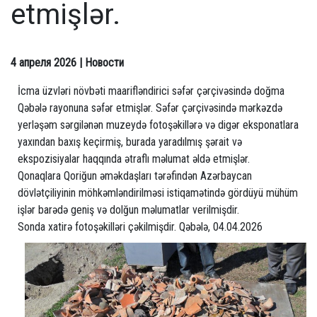
etmişlər.
4 апреля 2026
| Новости
İcma üzvləri növbəti maarifləndirici səfər çərçivəsində doğma
Qəbələ rayonuna səfər etmişlər. Səfər çərçivəsində mərkəzdə
yerləşəm sərgilənən muzeydə fotoşəkillərə və digər eksponatlara
yaxından baxış keçirmiş, burada yaradılmış şərait və
ekspozisiyalar haqqında ətraflı məlumat əldə etmişlər.
Qonaqlara Qoriğun əməkdaşları tərəfindən Azərbaycan
dövlətçiliyinin möhkəmləndirilməsi istiqamətində gördüyü mühüm
işlər barədə geniş və dolğun məlumatlar verilmişdir.
Sonda xatirə fotoşəkilləri çəkilmişdir. Qəbələ, 04.04.2026