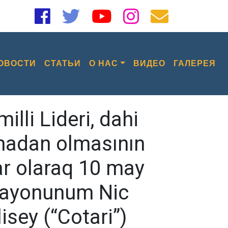
ОВОСТИ
СТАТЬИ
О НАС
ВИДЕО
ГАЛЕРЕЯ
li Lideri, dahi
anadan olmasının
ar olaraq 10 may
ə rayonunum Nic
sey (“Cotari”)