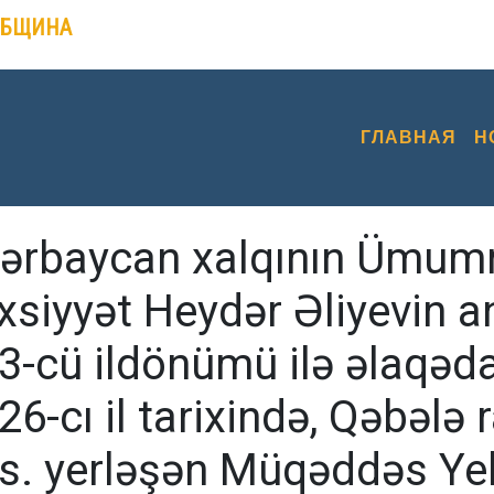
ОБЩИНА
ГЛАВНАЯ
Н
ərbaycan xalqının Ümummil
xsiyyət Heydər Əliyevin 
3-cü ildönümü ilə əlaqəd
26-cı il tarixində, Qəbəl
s. yerləşən Müqəddəs Yeli