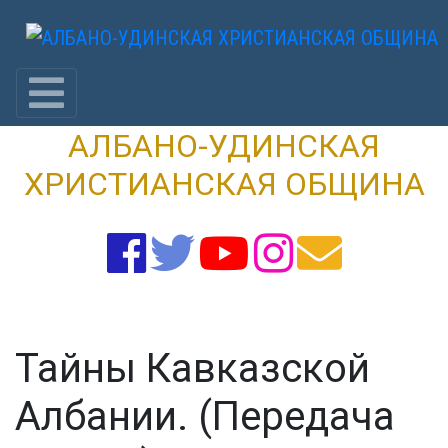
Skip
to
content
АЛБАНО-УДИНСКАЯ
ХРИСТИАНСКАЯ ОБЩИНА
Тайны Кавказской
Албании. (Передача