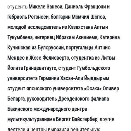
студенты
Микеле Занеси, Даниэль Францони и
Габриэль Регонеси, болгарин Момчил Шопов,
молодой исследователь из Казахстана Алтын
Тукумбаева, нигериец Ибрахим Акиниеми, Катерина
Кучинская из Булоруссии, португальцы Антнио
Мендес и Жозе Фелисверто, студентка из Литвы
Йолита Гринцевитиуте, студент Гумбольдского
университета Германии Хасан-Али Йылдырым
студент японсокого университета «Осака» Оливер
Беларга, руководитель Дрезденского филиала
Бакинского международного центра
мультикультурализма Биргит Вайсгербер
, другие
деятели и центры выразили решительную